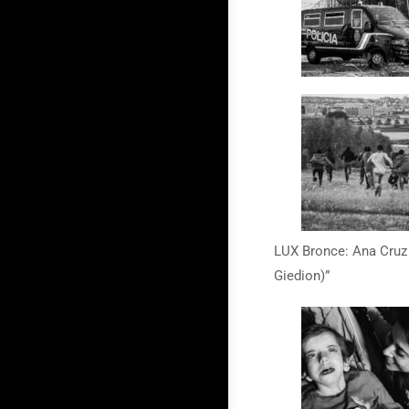
LUX Bronce: Ana Cruz 
Giedion)”