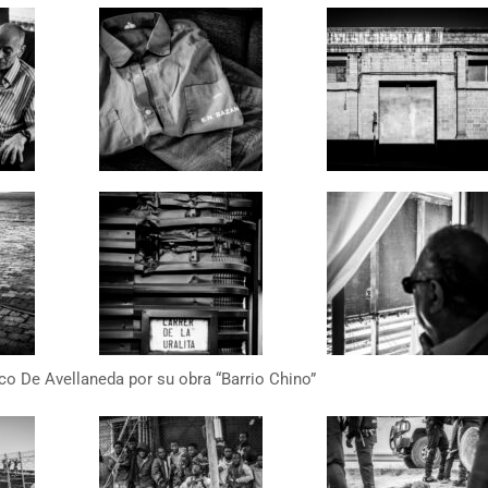
co De Avellaneda por su obra “Barrio Chino”