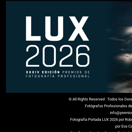
© All Rights Reserved · Todos los De
Fotógrafos Profesionales d
info@premio
Fotografía Portada LUX 2026 por
Rob
por
Eva C