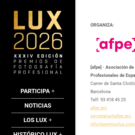
ORGANIZA:
[afpe] · Asociación de
Profesionales de Esp
Carrer de Santa Clotil
PARTICIPA
Barcelona
Telf: 93 418 45 25
NOTICIAS
afpe.pro
secretaria@afpe.pro
LOS LUX
info@premioslux.com
HISTÓRICO LUX