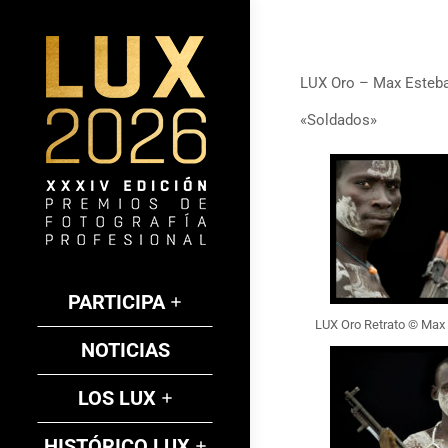
LUX Oro – Max Esteb
«Soldados»
PARTICIPA
LUX Oro Retrato © Max
NOTICIAS
LOS LUX
HISTÓRICO LUX