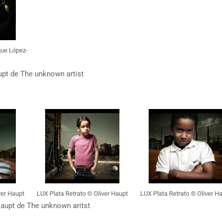
que López-
upt de The unknown artist
ver Haupt
LUX Plata Retrato © Oliver Haupt
LUX Plata Retrato © Oliver H
aupt de The unknown aritst