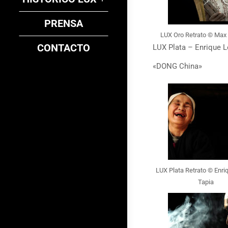
PRENSA
LUX Oro Retrato © Max
CONTACTO
LUX Plata – Enrique L
«DONG China»
LUX Plata Retrato © Enri
Tapia