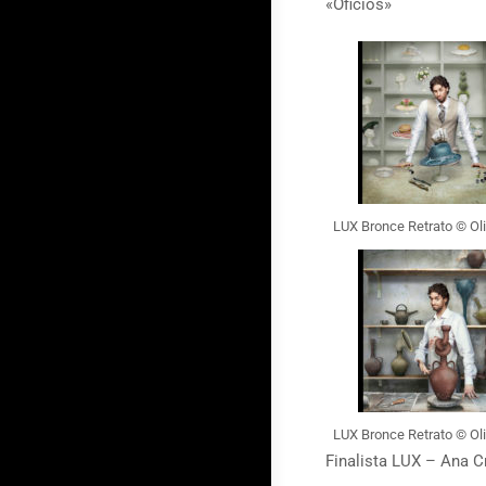
«Oficios»
LUX Bronce Retrato © Ol
LUX Bronce Retrato © Ol
Finalista LUX – Ana C