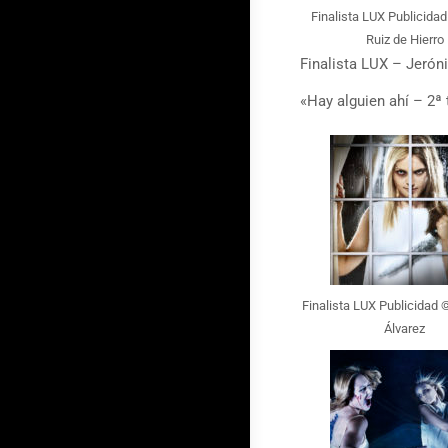
Finalista LUX Publicidad
Ruiz de Hierro
Finalista LUX – Jerón
«Hay alguien ahí – 2ª
Finalista LUX Publicidad
Álvarez