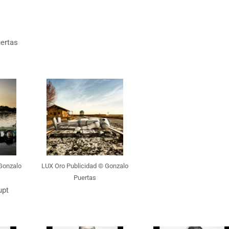
ertas
Gonzalo
LUX Oro Publicidad © Gonzalo
Puertas
upt