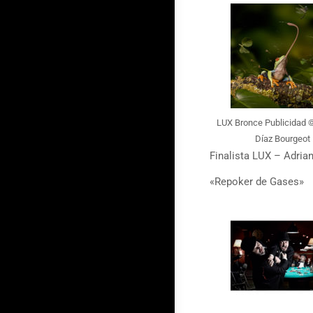
LUX Bronce Publicidad 
Díaz Bourgeot
Finalista LUX – Adrian
«Repoker de Gases»