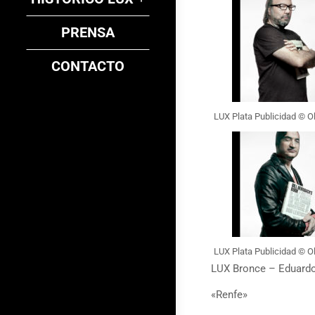
PRENSA
CONTACTO
LUX Plata Publicidad © Ol
LUX Plata Publicidad © Ol
LUX Bronce – Eduardo
«Renfe»