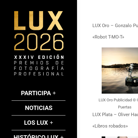
LUX Oro – Gonzalo Pu
«Robot T-MO-T»
PARTICIPA
LUX Oro Publicidad © 
NOTICIAS
Puertas
LUX Plata – Oliver Ha
LOS LUX
«Libros robados»
HISTÓRICO LUX