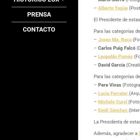
–
Alberto Yagüe
(Post
PRENSA
El Presidente de estas
CONTACTO
Para las categorías
–
Josep Ma. Roca
(Fo
–
Carlos Puig Falcó
(
–
Leopoldo Pomés
(Fo
–
David García
(Creat
Para las categorías
–
Pere Vivas
(Fotógra
–
Lucía Ferrater
(Arqu
–
Michele Curel
(Fotó
–
Emili Sánchez
(Inter
La Presidenta de esta
Además, agradecer a