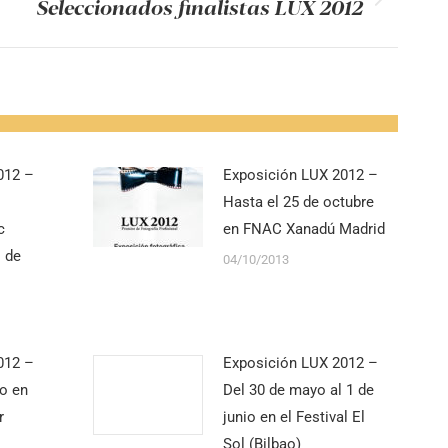
Seleccionados finalistas LUX 2012
ón
012 –
Exposición LUX 2012 –
Hasta el 25 de octubre
c
en FNAC Xanadú Madrid
 de
04/10/2013
012 –
Exposición LUX 2012 –
io en
Del 30 de mayo al 1 de
r
junio en el Festival El
Sol (Bilbao)