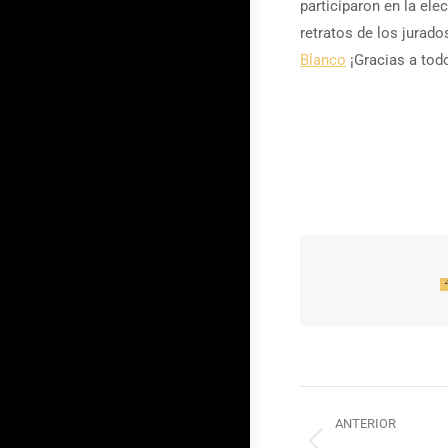
participaron en la el
retratos de los jurado
Blanco
¡Gracias a tod
Navegac
ANTERIOR