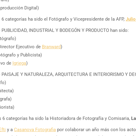
producción Digital)
 6 categorías ha sido el Fotógrafo y Vicepresidente de la AFP,
Juli
 de PUBLICIDAD, INDUSTRIAL Y BODEGÓN Y PRODUCTO han sido:
tógrafo)
Director Ejecutivo de
Branward
)
tógrafo y Publicista)
ivo de
Igriega
)
 de PAISAJE Y NATURALEZA, ARQUITECTURA E INTERIORISMO Y DE
fo)
itecta)
grafa)
iorista)
s 6 categorías ha sido la Historiadora de Fotografía y Comisaria,
La
Efti
y a
Casanova Fotografia
por colaborar un año más con los acto