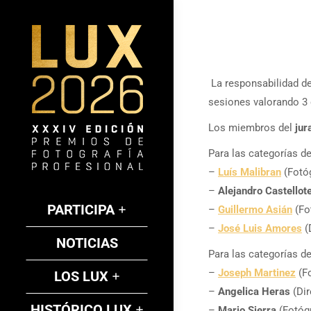
La responsabilidad de
sesiones valorando 3 
Los miembros del
jur
Para las categorías
–
Luís Malibran
(Fotó
–
Alejandro Castellot
PARTICIPA
–
Guillermo Asián
(Fo
–
José Luis Amores
(
NOTICIAS
Para las categorías
–
Joseph Martinez
(Fo
LOS LUX
–
Angelica Heras
(Dir
HISTÓRICO LUX
–
Mario Sierra
(Fotóg