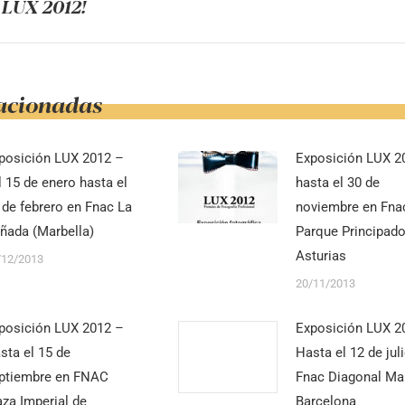
 LUX 2012!
Publicaci
iones
siguiente:
lacionadas
posición LUX 2012 –
Exposición LUX 2
l 15 de enero hasta el
hasta el 30 de
 de febrero en Fnac La
noviembre en Fna
ñada (Marbella)
Parque Principado
Asturias
/12/2013
20/11/2013
posición LUX 2012 –
Exposición LUX 2
sta el 15 de
Hasta el 12 de jul
ptiembre en FNAC
Fnac Diagonal Ma
aza Imperial de
Barcelona