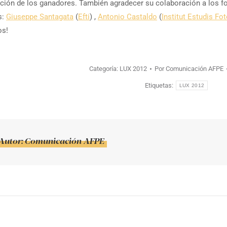
ección de los ganadores. También agradecer su colaboración a los fo
s:
Giuseppe Santagata
(
Efti
) ,
Antonio Castaldo
(
Institut Estudis Fo
os!
Categoría:
LUX 2012
Por
Comunicación AFPE
Etiquetas:
LUX 2012
Autor:
Comunicación AFPE
ión