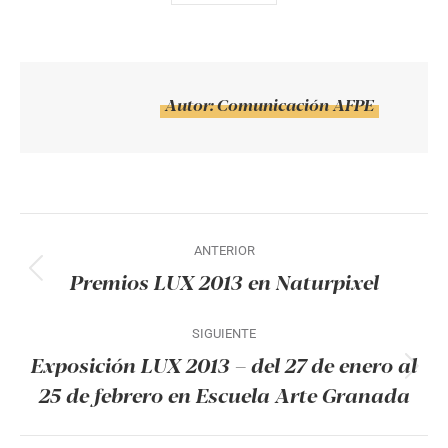
Autor:
Comunicación AFPE
Navegación
ANTERIOR
entre
Premios LUX 2013 en Naturpixel
Publicación
publicaciones
anterior:
SIGUIENTE
Exposición LUX 2013 – del 27 de enero al
Publicación
25 de febrero en Escuela Arte Granada
siguiente: