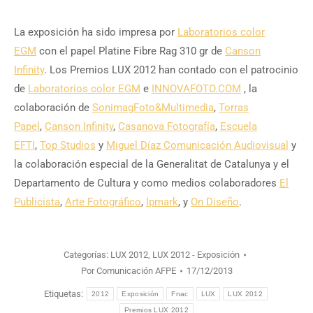
La exposición ha sido impresa por
Laboratorios color
EGM
con el papel Platine Fibre Rag 310 gr de
Canson
Infinity
. Los Premios LUX 2012 han contado con el patrocinio
de
Laboratorios color EGM
e
INNOVAFOTO.COM
, la
colaboración de
SonimagFoto&Multimedia
,
Torras
Papel
,
Canson Infinity
,
Casanova Fotografía
,
Escuela
EFTI
,
Top Studios
y
Miguel Díaz Comunicación Audiovisual
y
la colaboración especial de la Generalitat de Catalunya y el
Departamento de Cultura y como medios colaboradores
El
Publicista
,
Arte Fotográfico
,
Ipmark
, y
On Diseño
.
Categorías:
LUX 2012
,
LUX 2012 - Exposición
Por
Comunicación AFPE
17/12/2013
Etiquetas:
2012
Exposición
Fnac
LUX
LUX 2012
Premios LUX 2012