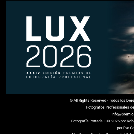
© All Rights Reserved · Todos los De
Fotógrafos Profesionales d
info@premio
Fotografía Portada LUX 2026 por
Rob
por
Eva C