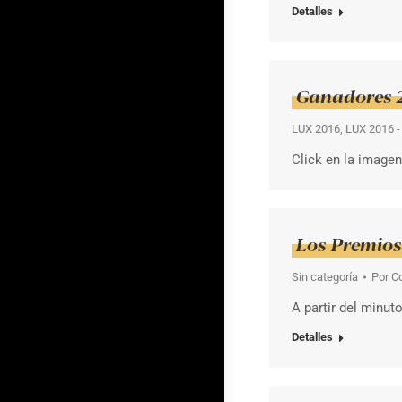
Detalles
Ganadores 
LUX 2016
,
LUX 2016 -
Click en la imagen
Los Premios
Sin categoría
Por
C
A partir del minut
Detalles