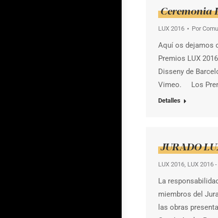
Ceremonia 
LUX 2016
Por
Comu
Aquí os dejamos c
Premios LUX 2016,
Disseny de Barce
Vimeo. Los Premio
Detalles
JURADO LU
LUX 2016
,
LUX 2016 -
La responsabilida
miembros del Jura
las obras presenta