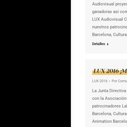
Audiovisual proye
ganadoras así como
LUX Audiovisual 
nuestros patrocin
Barcelona, Cultura
Detalles
LUX 2016 ¡
LUX 2016
Por
Comu
La Junta Directiv
con la Asociación
patrocinadores La
Barcelona, Cultura
Animation Barcelo