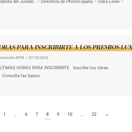
sidenta del Jurado; – Directora de PhotoEspaña – Ouka Leele –
ORAS PARA INSCRIBIRTE A LOS PREMIOS LUX
nicación AFPE
07/10/2016
LTIMAS HORAS PARA INSCRIBIRTE Inscribe tus obras
 Consulta las bases
1
…
6
7
8
9
10
…
22
→