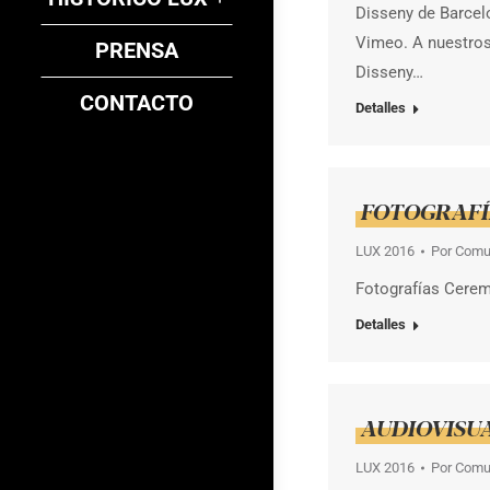
Disseny de Barce
Vimeo. A nuestros
PRENSA
Disseny…
CONTACTO
Detalles
FOTOGRAFÍA
LUX 2016
Por
Comu
Fotografías Cere
Detalles
AUDIOVISU
LUX 2016
Por
Comu