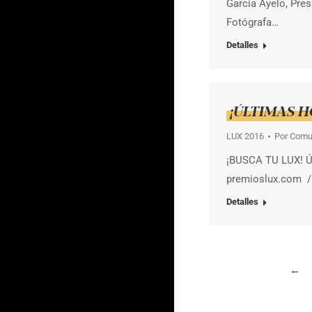
García Ayelo, Pre
Fotógrafa…
Detalles
¡ÚLTIMAS H
LUX 2016
Por
Comu
¡BUSCA TU LUX! Ú
premioslux.com /
Detalles
←