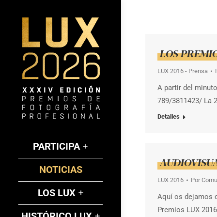
LOS PREMIO
LUX 2016 - Prensa
A partir del minut
789/3811423/ La 2
Detalles
PARTICIPA
AUDIOVISU
NOTICIAS
LUX 2016
Por
Comu
LOS LUX
Aquí os dejamos c
Premios LUX 2016,
HISTÓRICO LUX