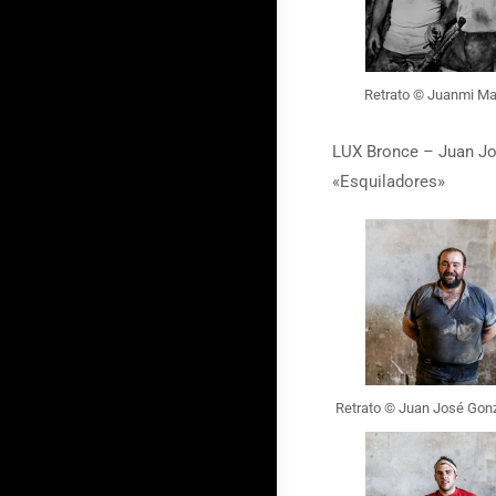
Retrato © Juanmi M
LUX Bronce – Juan J
«Esquiladores»
Retrato © Juan José Gon