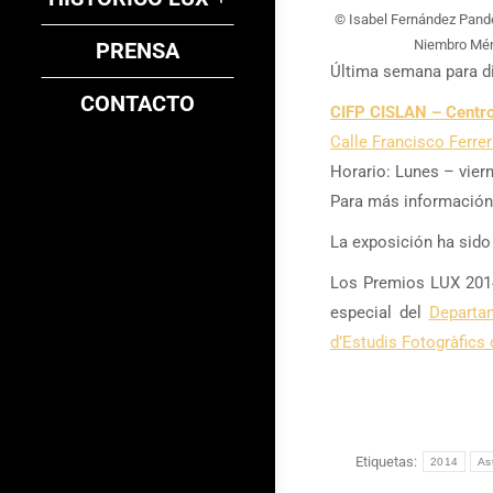
© Isabel Fernández Pand
Niembro Mé
PRENSA
Última semana para di
CONTACTO
CIFP CISLAN – Centro
Calle Francisco Ferrer
Horario: Lunes – viern
Para más información
La exposición ha sid
Los Premios LUX 2014
especial del
Departa
d’Estudis Fotogràfics
Etiquetas:
2014
As