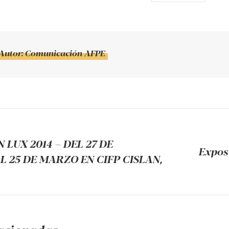
Autor:
Comunicación AFPE
ión
 LUX 2014 – DEL 27 DE
Exposi
iones
L 25 DE MARZO EN CIFP CISLAN,
Publicaci
siguiente: