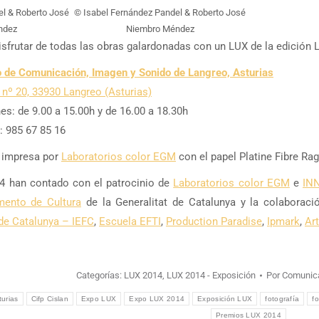
el & Roberto José
© Isabel Fernández Pandel & Roberto José
ndez
Niembro Méndez
sfrutar de todas las obras galardonadas con un LUX de la edición 
 de Comunicación, Imagen y Sonido de Langreo, Asturias
 nº 20, 33930 Langreo (Asturias)
es: de 9.00 a 15.00h y de 16.00 a 18.30h
: 985 67 85 16
o impresa por
Laboratorios color EGM
con el papel Platine Fibre Ra
 han contado con el patrocinio de
Laboratorios color EGM
e
IN
mento de Cultura
de la Generalitat de Catalunya y la colaborac
 de Catalunya – IEFC
,
Escuela EFTI
,
Production Paradise
,
Ipmark
,
Ar
Categorías:
LUX 2014
,
LUX 2014 - Exposición
Por
Comunic
turias
Cifp Cislan
Expo LUX
Expo LUX 2014
Exposición LUX
fotografía
f
Premios LUX 2014