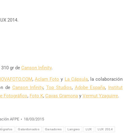
LUX 2014.
g 310 gr de
Canson Infinity
.
NOVAFOTO.COM
,
Aclam Foto
y
La Cápsula
, la colaboración
ión de
Canson Infinity
,
Top Studios
,
Adobe España
,
Institut
te Fotográfico
,
Foto K
,
Cavas Gramona
y
Vermut Yzaguirre
.
ación AFPE
18/03/2015
otógrafos
Galardonados
Ganadores
Langreo
LUX
LUX 2014