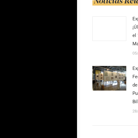
Noticias Re
Ex
¡Ú
el
Ma
05
Ex
Fe
de
Pu
Bi
28