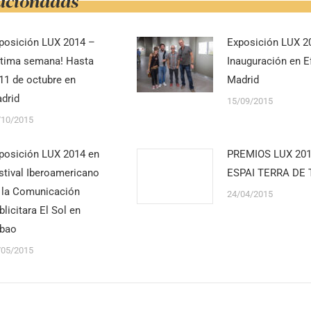
lacionadas
posición LUX 2014 –
Exposición LUX 2
ltima semana! Hasta
Inauguración en Ef
 11 de octubre en
Madrid
drid
15/09/2015
/10/2015
posición LUX 2014 en
PREMIOS LUX 20
stival Iberoamericano
ESPAI TERRA DE 
 la Comunicación
24/04/2015
blicitara El Sol en
lbao
/05/2015