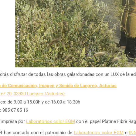
drás disfrutar de todas las obras galardonadas con un LUX de la e
 de Comunicación, Imagen y Sonido de Langreo, Asturias
 nº 20, 33930 Langreo (Asturias)
es: de 9.00 a 15.00h y de 16.00 a 18.30h
: 985 67 85 16
o impresa por
Laboratorios color EGM
con el papel Platine Fibre Ra
 han contado con el patrocinio de
Laboratorios color EGM
e
IN