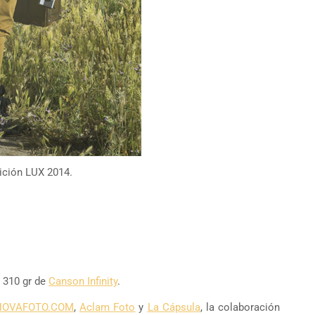
dición LUX 2014.
g 310 gr de
Canson Infinity
.
NOVAFOTO.COM
,
Aclam Foto
y
La Cápsula
,
la colaboración