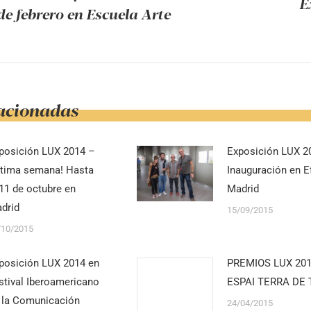
E
iones
 de febrero en Escuela Arte
Publicaci
siguiente:
lacionadas
posición LUX 2014 –
Exposición LUX 2
ltima semana! Hasta
Inauguración en Ef
 11 de octubre en
Madrid
drid
15/09/2015
/10/2015
posición LUX 2014 en
PREMIOS LUX 20
stival Iberoamericano
ESPAI TERRA DE 
 la Comunicación
24/04/2015