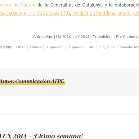
mento de Cultura
de la Generalitat de Catalunya y la colaborac
 de Catalunya – IEFC
,
Escuela EFTI
,
Production Paradise
,
Ipmark
,
Ar
Categorías:
LUX 2014
,
LUX 2014 - Exposición
Por
Comunic
iquetas:
2014
Asturias
Exposición
Exposición LUX
fotógrafos
Galardonad
Autor:
Comunicación AFPE
ión
LUX 2014 – ¡Última semana!