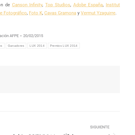
ión de
Canson Infinity
,
Top Studios
,
Adobe España
,
Institut
te Fotográfico
,
Foto K
,
Cavas Gramona
y
Vermut Yzaguirre
.
ación AFPE
20/02/2015
os
Ganadores
LUX 2014
Premios LUX 2014
SIGUIENTE