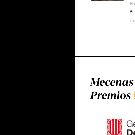
Pu
Bi
28
Mecenas 
Premios