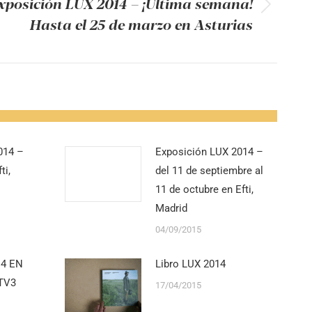
xposición LUX 2014 – ¡Última semana!
ón
Hasta el 25 de marzo en Asturias
014 –
Exposición LUX 2014 –
ti,
del 11 de septiembre al
11 de octubre en Efti,
Madrid
04/09/2015
14 EN
Libro LUX 2014
TV3
17/04/2015