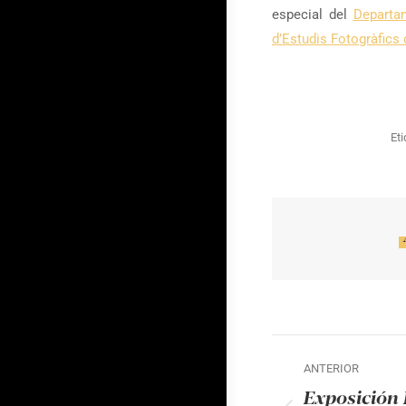
especial del
Departa
d’Estudis Fotogràfics
Et
Navegac
ANTERIOR
entre
Exposición 