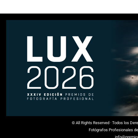
© All Rights Reserved · Todos los De
Fotógrafos Profesionales d
info@premio