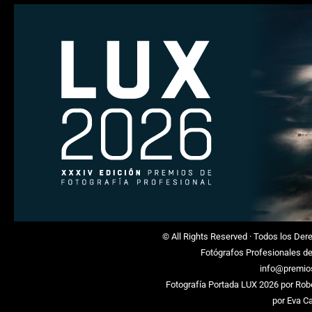
© All Rights Reserved · Todos los De
Fotógrafos Profesionales d
info@premio
Fotografía Portada LUX 2026 por
Rob
por
Eva C