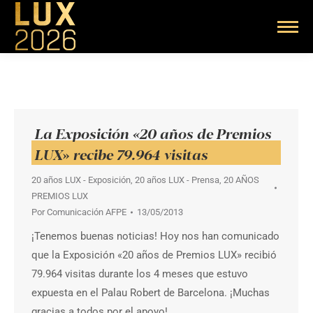
La Exposición «20 años de Premios
LUX» recibe 79.964 visitas
20 años LUX - Exposición
,
20 años LUX - Prensa
,
20 AÑOS
PREMIOS LUX
Por
Comunicación AFPE
13/05/2013
¡Tenemos buenas noticias! Hoy nos han comunicado
que la Exposición «20 años de Premios LUX» recibió
79.964 visitas durante los 4 meses que estuvo
expuesta en el Palau Robert de Barcelona. ¡Muchas
gracias a todos por el apoyo!