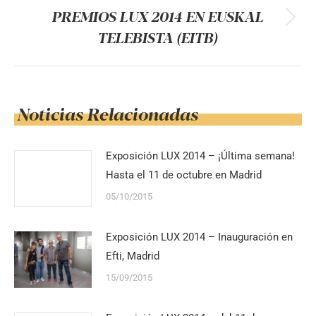
PREMIOS LUX 2014 EN EUSKAL
Publicación
TELEBISTA (EITB)
siguiente:
Noticias Relacionadas
Exposición LUX 2014 – ¡Última semana!
Hasta el 11 de octubre en Madrid
05/10/2015
Exposición LUX 2014 – Inauguración en
Efti, Madrid
15/09/2015