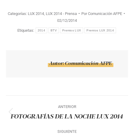
Categorías:
LUX 2014
,
LUX 2014 - Prensa
Por
Comunicación AFPE
02/12/2014
Etiquetas:
2014
BTV
Premios LUX
Premios LUX 2014
Autor:
Comunicación AFPE
Navegación
ANTERIOR
entre
FOTOGRAFÍAS DE LA NOCHE LUX 2014
Publicación
publicaciones
anterior:
SIGUIENTE