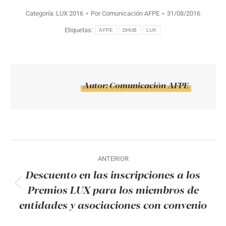
Categoría:
LUX 2016
Por
Comunicación AFPE
31/08/2016
Etiquetas:
AFPE
DHUB
LUX
Autor:
Comunicación AFPE
Navegación
ANTERIOR
entre
Descuento en las inscripciones a los
publicaciones
Premios LUX para los miembros de
Publicación
entidades y asociaciones con convenio
anterior: