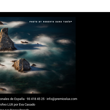
ionales de España
·
93 418 45 25
·
info@premioslux.com
Trofeo LUX por
Eva Casado