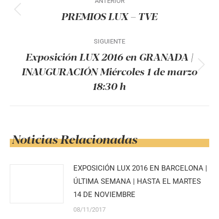
ANTERIOR
entre
PREMIOS LUX – TVE
Publicación
publicaciones
anterior:
SIGUIENTE
Exposición LUX 2016 en GRANADA |
INAUGURACIÓN Miércoles 1 de marzo
Publicación
18:30 h
siguiente:
Noticias Relacionadas
EXPOSICIÓN LUX 2016 EN BARCELONA |
ÚLTIMA SEMANA | HASTA EL MARTES
14 DE NOVIEMBRE
08/11/2017