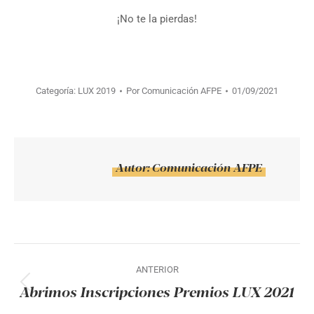
¡No te la pierdas!
Categoría:
LUX 2019
Por
Comunicación AFPE
01/09/2021
Autor:
Comunicación AFPE
Navegación
ANTERIOR
entre
Abrimos Inscripciones Premios LUX 2021
Publicación
anterior: