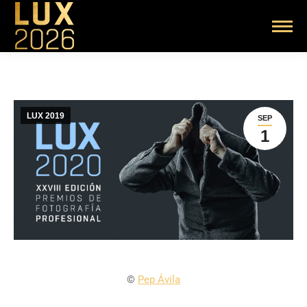
LUX 2019
SEP
1
©
Pep Ávila